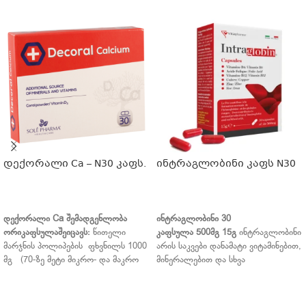
დექორალი Ca – N30 კაფს.
ინტრაგლობინი კაფს N30
ᲕᲠᲪᲚᲐᲓ
ᲕᲠᲪᲚᲐᲓ
დექორალი
Ca
შემადგენლობა
ინტრაგლობინი
30
ორიკაფსულაშეიცავს
:
წითელი
კაფსულა
500
მგ
15
გ
ინტრაგლობინი
მარჯნის პოლიპების ფხვნილს 1000
არის საკვები დანამატი ვიტამინებით,
მგ (70-ზე მეტი მიკრო- და მაკრო
მინერალებით და სხვა
ელემენტი), ქოლეკალციფეროლს
ნივთიერებებით, რომელიც
(ვიტ.D 3) –7,5მკგ, ინულინი 400 მგ.
დაბალანსებულია ისე, რომ მოხდეს
დექორალი
Ca
კომბინირებული
ნორმალური ჰემოგლობინის