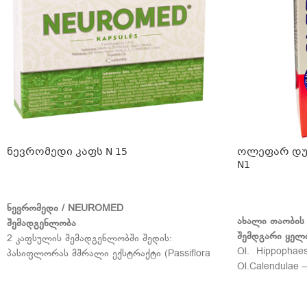
ნევრომედი კაფს N 15
ოლეფარ დუო
N1
ᲕᲠᲪᲚᲐᲓ
ᲕᲠᲪᲚᲐᲓ
ნევრომედი
/ NEUROMED
ახალი
თაობის
შემადგენლობა
შემდგარი
ყელ
2 კაფსულის შემადგენლობში შედის:
Ol. Hippophae
პასიფლორას მშრალი ექსტრაქტი (Passiflora
Ol.Calendulae
incarnata) - 80 მგ კატაბალახას ფესვების
Ol.Cinnamomi –
მშრალი ექსტრაქტი (Valeriana officinalis) - 120
Ol.Malaleucae 
მგ. სვიის გირჩების მშრალი ექსტრაქტი