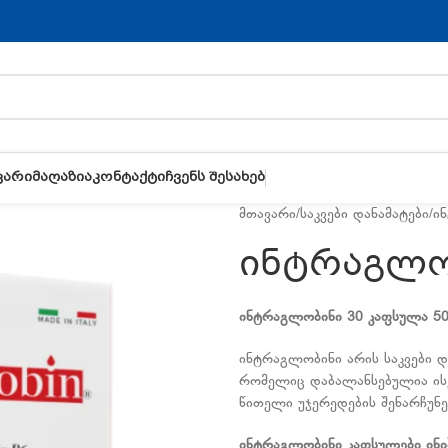
ᲕᲐᲠᲘ
ᲛᲐᲦᲐᲖᲘᲐ
ᲙᲝᲜᲢᲐᲥᲢᲘ
ᲩᲕᲔᲜᲡ ᲨᲔᲡᲐᲮᲔᲑ
მთავარი
საკვები დანამატები
ი
ინტრაგლო
ინტრაგლობინი
30
კაფსულა
50
ინტრაგლობინი არის საკვები დ
რომელიც დაბალანსებულია ის
წითელი უჯერედების შენარჩუნე
ინტრაგლობინი
კაფსულები
ინი