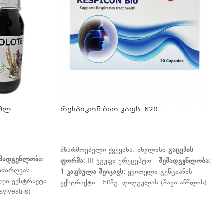
 მლ
რესპიკონ ბიო კაფს. N20
ᲕᲠᲪᲚᲐᲓ
მწარმოებელი ქვეყანა: ინგლისი
გაცემის
ემადგენლობა
:
ფორმა
:
III ჯგუფი ურეცეპტო
შემადგენლობა
:
ლძარღვას
1
კაფსულა
შეიცავს
:
ყვითელი გენციანის
ალი ექსტრაქტი
ექსტრაქტი - 50მგ; დიდგულას (შავი ანწლის)
ylvestris)
ექსტრაქტი -50მგ; ვერბენას ექსტრაქტი - 50მგ;
ეგქონდარას
ფურისულას ექსტრაქტი - 25მგ; ვერბასკუმის
მშრალი
ექსტრაქტი - 50მგ; თუთია (თუთიის გლუკონატი