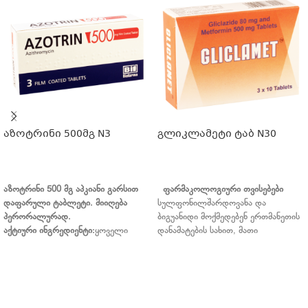
აზოტრინი 500მგ N3
გლიკლამეტი ტაბ N30
ᲕᲠᲪᲚᲐᲓ
ᲕᲠᲪᲚᲐᲓ
აზოტრინი
500
მგ
აპკიანი
გარსით
ფარმაკოლოგიური
თვისებები
დაფარული
ტაბლეტი
.
მიიღება
სულფონილშარდოვანა და
პერორალურად
.
ბიგუანიდი მოქმედებენ ერთმანეთის
აქტიური
ინგრედიენტი
:
ყოველი
დანამატების სახით, მათი
ტაბლეტი შეიცავს1 მგ
ფარმაკოლოგიური ჯგუფებისთვის
აზითრომიცინის დიჰიდრატს, რაც
დამახასიათებელი გვერდითი
500 მგ აზითრომიცინის
მოვლენების გაზრდის გარეშე.
ექვივალენტურია.
გლიკლაზიდი
სწრაფად
დამხმარე
აბსორბირდება კუჭ-ნაწლავის