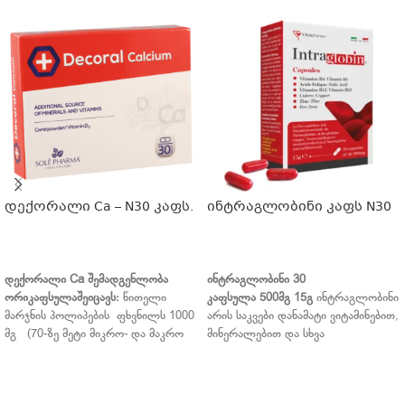
დექორალი Ca – N30 კაფს.
ინტრაგლობინი კაფს N30
ᲕᲠᲪᲚᲐᲓ
ᲕᲠᲪᲚᲐᲓ
დექორალი
Ca
შემადგენლობა
ინტრაგლობინი
30
ორიკაფსულაშეიცავს
:
წითელი
კაფსულა
500
მგ
15
გ
ინტრაგლობინი
მარჯნის პოლიპების ფხვნილს 1000
არის საკვები დანამატი ვიტამინებით,
მგ (70-ზე მეტი მიკრო- და მაკრო
მინერალებით და სხვა
ელემენტი), ქოლეკალციფეროლს
ნივთიერებებით, რომელიც
(ვიტ.D 3) –7,5მკგ, ინულინი 400 მგ.
დაბალანსებულია ისე, რომ მოხდეს
დექორალი
Ca
კომბინირებული
ნორმალური ჰემოგლობინის