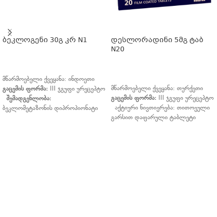
ბეკლოგენი 30გ კრ N1
დესლორადინი 5მგ ტაბ
N20
ᲕᲠᲪᲚᲐᲓ
ᲕᲠᲪᲚᲐᲓ
მწარმოებელი ქვეყანა: ინდოეთი
მწარმოებელი ქვეყანა: თურქეთი
გაცემის
ფორმა
:
III ჯგუფი ურეცეპტო
გაცემის
ფორმა
:
III ჯგუფი ურეცეპტო
შემადგენლობა
:
აქტიური ნივთიერება: თითოეული
ბეკლომეტაზონის დიპროპიონატი
გარსით დაფარული ტაბლეტი
0,25 მგ,
შეიცავს 5მგ დესლორატადინს. *
კლოტრიმაზოლი 10 მგ,
დამხმარე ნივთიერებები:
გენტამიცინის სულფატი 1 მგ,
ორფუძიანი კალციუმის ფოსფატი
იოდქლორჰიდროქსიქინოლი 10მგ.
უწყლო, მიკროკრისტალური
ბეკლომეტაზონის დიპროპიონატი -
ცელულოზა, სიმინდის სახამებელი,
სინთეზური
ტალკი (E553b), ლაქტოზას
გლუკოკორტიკოსტეროიდია,
მონოჰიდრატი (მიღებული
გამოხატული ანთების
რატომ ჩვენ ?
მსხვილფეხა რქოსანი პირუტყვის
საწინააღმდეგო,
რძისგან), ჰიდროქსიპროპილ
ანტიექსუდაციური,ანტიალერგიული
მეთილ ცელულოზა (E464), ტიტანის
და ქავილის საწინააღმდეგო
HB Georgia – ენდეთ ჯანმრთელობაზე ზრუნვის ათ წლიან