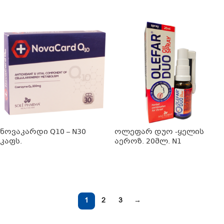
ᲕᲠᲪᲚᲐᲓ
ნოვაკარდი Q10 – N30
ოლეფარ დუო -ყელის
კაფს.
აეროზ. 20მლ. N1
ᲕᲠᲪᲚᲐᲓ
ᲕᲠᲪᲚᲐᲓ
1
2
3
→