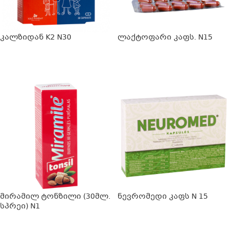
კალზიდან K2 N30
ლაქტოფარი კაფს. N15
ᲕᲠᲪᲚᲐᲓ
ᲕᲠᲪᲚᲐᲓ
მირამილ ტონზილი (30მლ.
ნევრომედი კაფს N 15
სპრეი) N1
ᲕᲠᲪᲚᲐᲓ