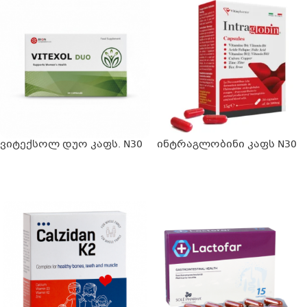
ვიტექსოლ დუო კაფს. N30
ინტრაგლობინი კაფს N30
ᲕᲠᲪᲚᲐᲓ
ᲕᲠᲪᲚᲐᲓ