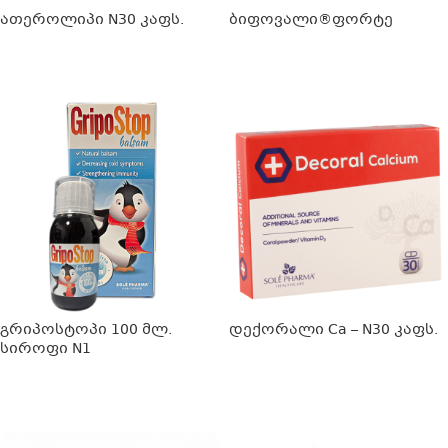
ათეროლიპი N30 კაფს.
ბიფოვალი®ფორტე
ᲕᲠᲪᲚᲐᲓ
ᲕᲠᲪᲚᲐᲓ
გრიპოსტოპი 100 მლ.
დექორალი Ca – N30 კაფს.
სიროფი N1
ᲕᲠᲪᲚᲐᲓ
ᲕᲠᲪᲚᲐᲓ