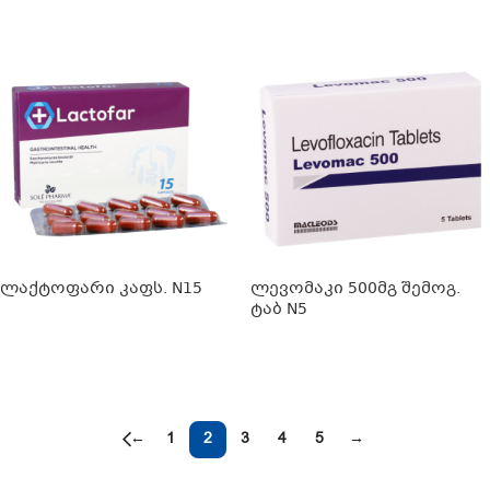
ᲕᲠᲪᲚᲐᲓ
ლაქტოფარი კაფს. N15
ლევომაკი 500მგ შემოგ.
ტაბ N5
ᲕᲠᲪᲚᲐᲓ
ᲕᲠᲪᲚᲐᲓ
←
1
2
3
4
5
→