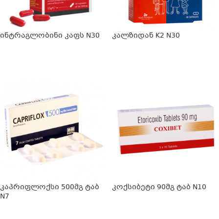
ინტრაგლობინი კაფს N30
კალზიდან K2 N30
ᲕᲠᲪᲚᲐᲓ
ᲕᲠᲪᲚᲐᲓ
კაპრიფლოქსი 500მგ ტაბ
კოქსიბეტი 90მგ ტაბ N10
N7
ᲕᲠᲪᲚᲐᲓ