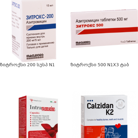
ზიტროქსი 200 სუსპ N1
ზიტროქსი 500 N1X3 ტაბ
ᲕᲠᲪᲚᲐᲓ
ᲕᲠᲪᲚᲐᲓ