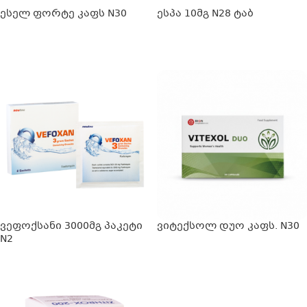
ესელ ფორტე კაფს N30
ესპა 10მგ N28 ტაბ
ᲕᲠᲪᲚᲐᲓ
ᲕᲠᲪᲚᲐᲓ
ვეფოქსანი 3000მგ პაკეტი
ვიტექსოლ დუო კაფს. N30
N2
ᲕᲠᲪᲚᲐᲓ
ᲕᲠᲪᲚᲐᲓ